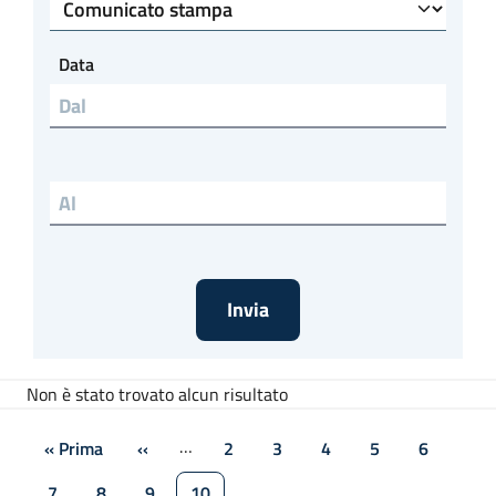
Tipo di articolo
Data
Data al
Non è stato trovato alcun risultato
Paginazione
…
« Prima
‹‹
2
3
4
5
6
Prima pagina
Pagina precedente
Pagina
Pagina
Pagina
Pagina
Pagina
7
8
9
10