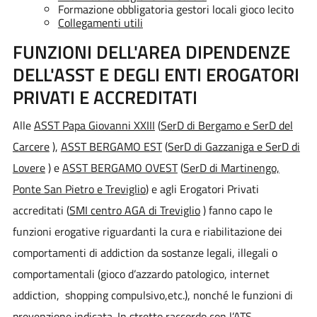
Formazione obbligatoria gestori locali gioco lecito
Collegamenti utili
FUNZIONI DELL'AREA DIPENDENZE
DELL'ASST E DEGLI ENTI EROGATORI
PRIVATI E ACCREDITATI
Alle
ASST Papa Giovanni XXIII
(
SerD di Bergamo e SerD del
Carcere
),
ASST BERGAMO EST
(
SerD di Gazzaniga e SerD di
Lovere
) e
ASST BERGAMO OVEST
(
SerD di Martinengo,
Ponte San Pietro e Treviglio
) e agli Erogatori Privati
accreditati (
SMI centro AGA di Treviglio
) fanno capo le
funzioni erogative riguardanti la cura e riabilitazione dei
comportamenti di addiction da sostanze legali, illegali o
comportamentali (gioco d’azzardo patologico, internet
addiction, shopping compulsivo,etc.), nonché le funzioni di
prevenzione indicata. In stretto raccordo con l’ATS