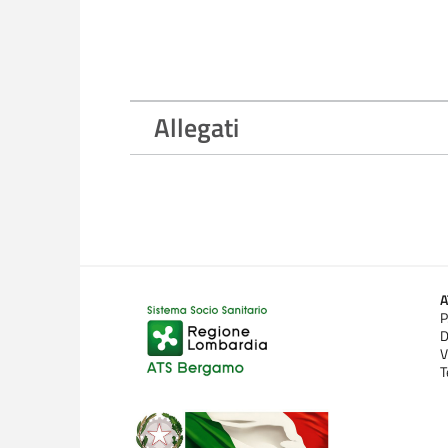
Allegati
P
D
V
T