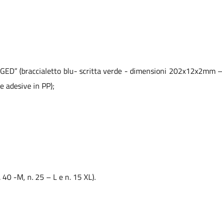
GGED” (braccialetto blu- scritta verde - dimensioni 202x12x2mm – l
e adesive in PP);
. 40 -M, n. 25 – L e n. 15 XL).