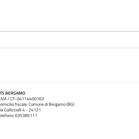
ATS BERGAMO
.IVA / CF: 04114400163
omicilio fiscale: Comune di Bergamo (BG)
ia Gallicciolli 4 - 24121
elefono: 035385111