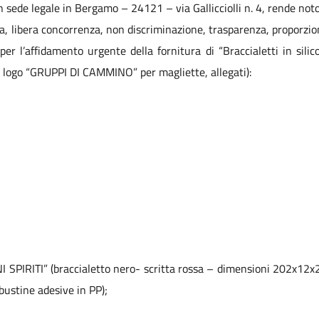
 sede legale in Bergamo – 24121 – via Gallicciolli n. 4, rende noto l’
a, libera concorrenza, non discriminazione, trasparenza, proporziona
 per l’affidamento urgente della fornitura di “
Braccialetti in sili
con logo “GRUPPI DI CAMMINO” per magliette, allegati):
NI SPIRITI” (braccialetto nero- scritta rossa – dimensioni 202x12x
bustine adesive in PP);