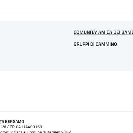
COMUNITA' AMICA DEI BAMB
GRUPPI DI CAMMINO
ATS BERGAMO
.IVA / CF: 04114400163
omicilio fiscale: Comune di Bergamo (BG)