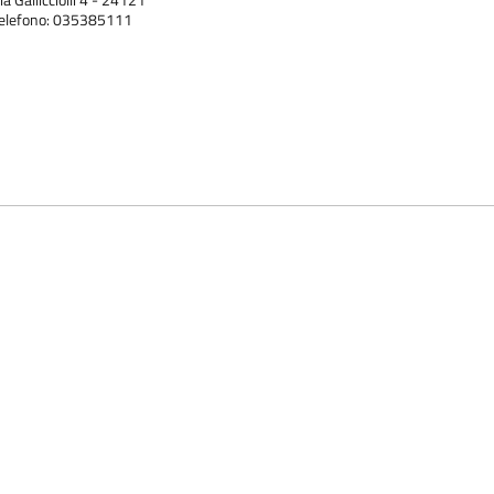
ia Gallicciolli 4 - 24121
elefono: 035385111