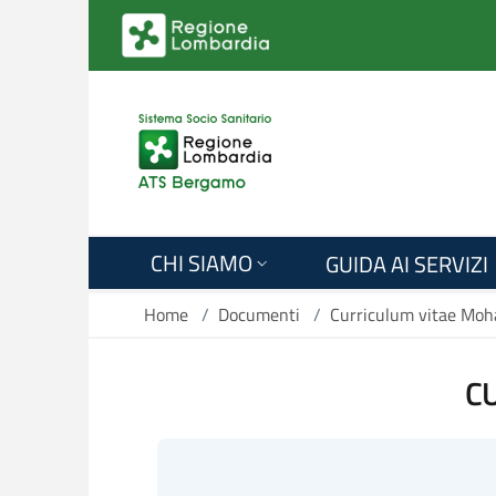
Salta al contenuto principale
CHI SIAMO
GUIDA AI SERVIZI
Home
/
Documenti
/
Curriculum vitae Mo
C