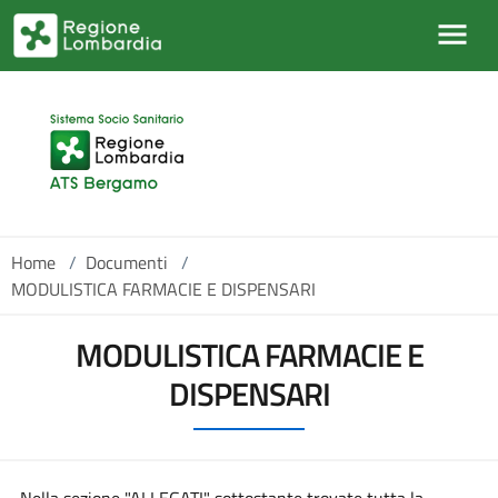
Salta al contenuto principale
Home
/
Documenti
/
MODULISTICA FARMACIE E DISPENSARI
MODULISTICA FARMACIE E
DISPENSARI
Nella sezione "ALLEGATI" sottostante trovate tutta la