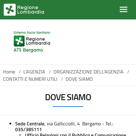
Salta al contenuto principale
Home
/
L'AGENZIA
/
ORGANIZZAZIONE DELL'AGENZIA
/
CONTATTI E NUMERI UTILI
/
DOVE SIAMO
DOVE SIAMO
Sede Centrale
, via Gallicciolli, 4 Bergamo - Tel.:
035/385111
Ufficio Relazioni con il Pubblico e Comunicazione