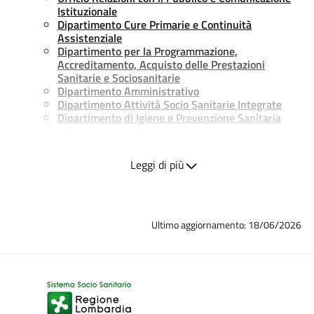
Istituzionale
Dipartimento Cure Primarie e Continuità
Assistenziale
Dipartimento per la Programmazione,
Accreditamento, Acquisto delle Prestazioni
Sanitarie e Sociosanitarie
Dipartimento Amministrativo
Dipartimento Attività Socio Sanitarie Integrate
Dipartimento di Igiene e Prevenzione Sanitaria
Leggi di più
Dipartimento Veterinario e Sicurezza degli Alimenti di
Origine Animale
Bergamo
, Via Borgo Palazzo, 130
Tel. 035/2270686
Distretto Veterinario "A" BERGAMO
Ultimo aggiornamento: 18/06/2026
Albino
, Viale Stazione 26/A tel. 035/385667
Bergamo
, Via Borgo Palazzo, 130
Tel. 035/2270713
Bonate Sotto
, Via Garibaldi,
15 Tel. 035/385150
Distretto Veterinario "B" TRESCORE BALNEARIO