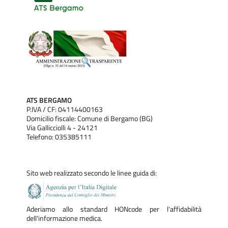
Caravaggio
, Largo Donatori di Sangue, 14
Tel. 035/385001
Trescore Balneario
, Via Ospedale,38 Tel.
035/385419
Romano di Lombardia
, Via XXV
Aprile,11 Tel. 035/385832
ATS BERGAMO
P.IVA / CF: 04114400163
Domicilio fiscale: Comune di Bergamo (BG)
Via Gallicciolli 4 - 24121
Telefono: 035385111
Sito web realizzato secondo le linee guida di:
Aderiamo allo standard HONcode per l'affidabilità
dell'informazione medica.