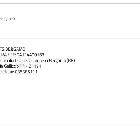
 Bergamo
ATS BERGAMO
.IVA / CF: 04114400163
omicilio fiscale: Comune di Bergamo (BG)
ia Gallicciolli 4 - 24121
elefono: 035385111