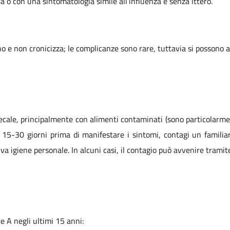
ca o con una sintomatologia simile all’influenza e senza ittero.
e non cronicizza; le complicanze sono rare, tuttavia si possono a
ecale, principalmente con alimenti contaminati (sono particolarment
5-30 giorni prima di manifestare i sintomi, contagi un familiar
a igiene personale. In alcuni casi, il contagio può avvenire tramit
te A negli ultimi 15 anni: