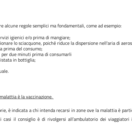
tare alcune regole semplici ma fondamentali, come ad esempio:
ervizi igienici e/o prima di mangiare;
ionare lo sciacquone, poiché riduce la dispersione nell'aria di aero
ura prima del consumo;
00° per due minuti prima di consumarli
stata in bottiglia;
;
uale.
malattia è la vaccinazione.
rie, è indicata a chi intenda recarsi in zone ove la malattia è parti
i casi il consiglio è di rivolgersi all’ambulatorio dei viaggiator