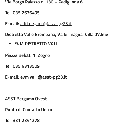
Via Borgo Palazzo n. 130 – Padiglione 6,
Tel. 035.2676495
E-mail:
adi.bergamo@asst-pg23.it
Distretto Valle Brembana, Valle Imagna, Villa d’Almé
EVM DISTRETTO VALLI
Piazza Belotti 1, Zogno
Tel. 035.6313509
E-mail:
evm.valli@asst-pg23.it
ASST Bergamo Ovest
Punto di Contatto Unico
Tel.
331 2341278