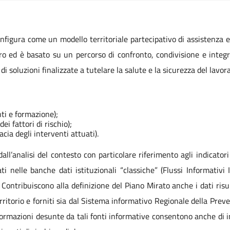
nfigura come un modello territoriale partecipativo di assistenza 
oro ed è basato su un percorso di confronto, condivisione e integraz
 di soluzioni finalizzate a tutelare la salute e la sicurezza del lavor
ti e formazione);
ei fattori di rischio);
cacia degli interventi attuati).
all’analisi del contesto con particolare riferimento agli indicatori
rati nelle banche dati istituzionali “classiche” (Flussi Informati
). Contribuiscono alla definizione del Piano Mirato anche i dati risul
erritorio e forniti sia dal Sistema informativo Regionale della Prev
formazioni desunte da tali fonti informative consentono anche di in