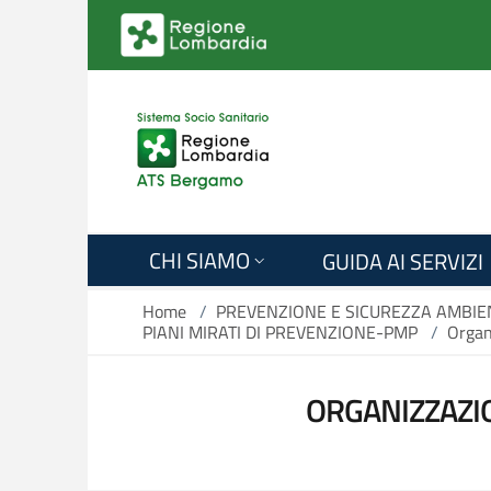
Salta al contenuto principale
CHI SIAMO
GUIDA AI SERVIZI
Home
/
PREVENZIONE E SICUREZZA AMBIEN
PIANI MIRATI DI PREVENZIONE-PMP
/
Organ
ORGANIZZAZIO