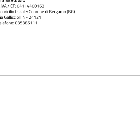
ATS BERGAMO
.IVA / CF: 04114400163
omicilio fiscale: Comune di Bergamo (BG)
ia Gallicciolli 4 - 24121
elefono: 035385111