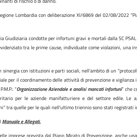
inanti di rischio o di danno.
Regione Lombardia con deliberazione XI/6869 del 02/08/2022 “Pia
ia Giudiziaria condotte per infortuni gravi e mortali dalla SC PSA
evidenziato tra le prime cause, individuate come violazioni, una in
sinergia con istituzioni e parti sociali, nell’ambito di un “protocoll
iale per il coordinamento delle attività di prevenzione e vigilanza 
P.M.P.: “
Organizzazione Aziendale e analisi mancati infortuni
” che c
oritario per le aziende manifatturiere e del settore edile. Le a
ni” tra quelle per le quali nell'ultimo triennio sono stati registrati
al
Manuale e Allegati.
lle imprese prevista dal Piano Mirato di Prevenzione, anche un