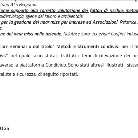
itaria ATS Bergamo
.
ome supporto alla corretta valutazione dei fattori di rischio: metod
pidemiologia, igiene del lavoro e ambientale
.
er la gestione dei near miss per Imprese ed Associazioni
.
Relatrice
e
.
one dei near miss nelle aziende
.
Relatrice Sara Veneziani Confimi indust
iore
seminario dal titolo” Metodi e strumenti condivisi per il 
iss”
nel quale sono statati trattati i temi di rilevazione dei n
averso la piattaforma Condivido. Sono stati altresì illustrati I siste
alute e sicurezza, di seguito riportati:
MOGS