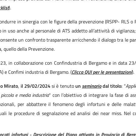
klist
).
ondurre in sinergia con le figure della prevenzione (RSPP- RLS o 
 in uso anche al personale di ATS addetto all’attività di vigilanza; 
 consente un confronto trasparente arricchendo il dialogo tra le pa
, quello della Prevenzione.
023, in collaborazione con Confindustria di Bergamo e in data 23
TA) e Confimi industria di Bergamo. (
Clicca QUI per le presentazioni
).
no Mirato
,
il 29/02/2024
si è tenuto
un
seminario
dal titolo:
"
Appli
 piccola e media industria
"
con l’obiettivo di integrare la fase di a
venzionali, per abbattere il fenomeno degli infortuni e delle malat
quali le procedure di segnalazione ed analisi dei near miss. Nel 
cati infortuni - Descrizione del Piano attivato in Provincia di Ber