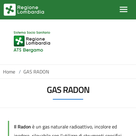
Salta al contenuto principale
Home
/
GAS RADON
GAS RADON
Il Radon
è un gas naturale radioattivo, incolore ed
inodore, rilevabile con l’utilizzo di strumenti specifici,