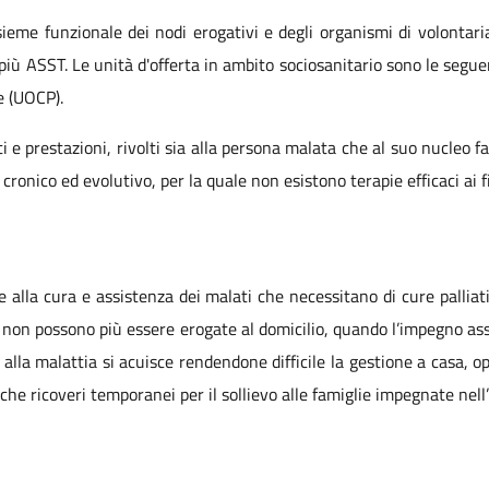
sieme funzionale dei nodi erogativi e degli organismi di volontari
 più ASST. Le unità d'offerta in ambito sociosanitario sono le seguen
e (UOCP).
 e prestazioni, rivolti sia alla persona malata che al suo nucleo fami
ronico ed evolutivo, per la quale non esistono terapie efficaci ai f
e alla cura e assistenza dei malati che necessitano di cure palliat
non possono più essere erogate al domicilio, quando l’impegno assi
 alla malattia si acuisce rendendone difficile la gestione a casa, o
he ricoveri temporanei per il sollievo alle famiglie impegnate nell