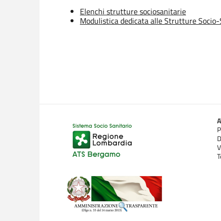
Elenchi strutture sociosanitarie
Modulistica dedicata alle Strutture Socio
P
D
V
T