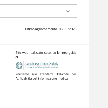
Ultimo aggiornamento: 26/03/2025
Sito web realizzato secondo le linee guida
di:
Aderiamo allo standard HONcode per
l'affidabilità dell'informazione medica.
nanza dell’aeroporto Caravaggio di Bergamo – Orio
io al Serio. Introduzione, materiali e metodi
 al Serio. Risultati.