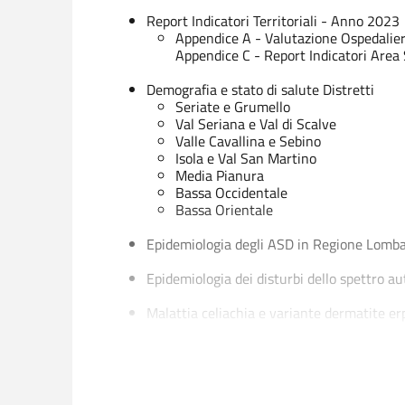
Report Indicatori Territoriali - Anno 2023
Appendice A - Valutazione Ospedalie
Appendice C - Report Indicatori Area 
Demografia e stato di salute Distretti
Seriate e Grumello
Val Seriana e Val di Scalve
Valle Cavallina e Sebino
Isola e Val San Martino
Media Pianura
Bassa Occidentale
Bassa Orientale
Epidemiologia degli ASD in Regione Lomb
Epidemiologia dei disturbi dello spettro a
Malattia celiachia e variante dermatite er
Atlante di Epidemiologia Geografica Incid
La disabilità da gravi cerebro lesioni acqu
presentazione