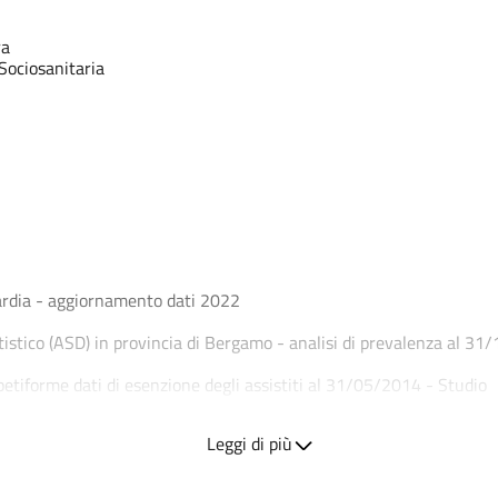
ra
Sociosanitaria
ardia - aggiornamento dati 2022
utistico (ASD) in provincia di Bergamo - analisi di prevalenza al 3
petiforme dati di esenzione degli assistiti al 31/05/2014 - Studio
enza e mortalità oncologica in Provincia di Bergamo - Studio
Leggi di più
isite in Provincia di Bergamo: