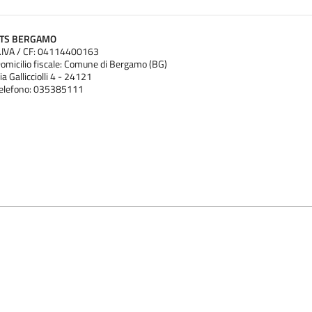
ATS BERGAMO
.IVA / CF: 04114400163
omicilio fiscale: Comune di Bergamo (BG)
ia Gallicciolli 4 - 24121
elefono: 035385111