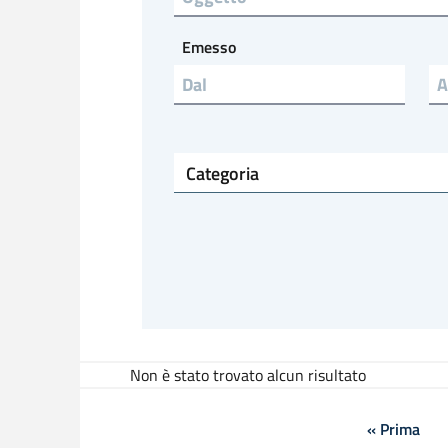
Emesso
Emesso a
Categoria
Non è stato trovato alcun risultato
« Prima
Prima p