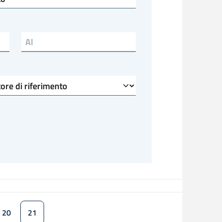
Scadenza al
20
21
a
Pagina
Pagina attuale