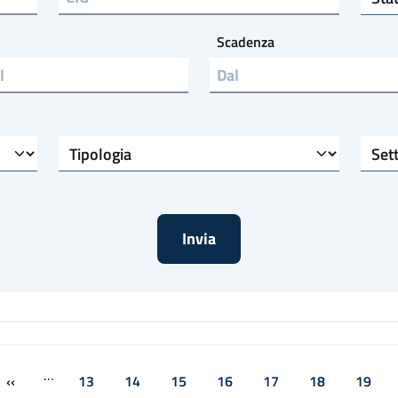
Scadenza
l
Tipologia
Settore di riferimento
Paginazione
…
‹‹
13
14
15
16
17
18
19
agina
Pagina precedente
Pagina
Pagina
Pagina
Pagina
Pagina
Pagina
Pagin