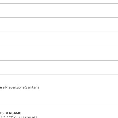
ne e Prevenzione Sanitaria
ATS BERGAMO
.IVA / CF: 04114400163