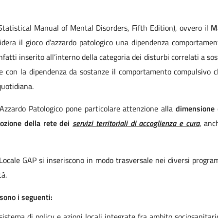
atistical Manual of Mental Disorders, Fifth Edition), ovvero il
Ma
sidera il gioco d’azzardo patologico una dipendenza comportame
fatti inserito all’interno della categoria dei disturbi correlati a so
e con la dipendenza da sostanze il comportamento compulsivo che 
 quotidiana.
d’Azzardo Patologico pone particolare attenzione alla
dimensione d
mozione della rete dei
servizi territoriali di accoglienza e cura
, anc
no Locale GAP si inseriscono in modo trasversale nei diversi prog
tà.
 sono i seguenti:
stema di policy e azioni locali integrate fra ambito sociosanitari