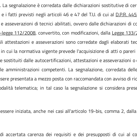
 La segnalazione è corredata dalle dichiarazioni sostitutive di cert
 e i fatti previsti negli articoli 46 e 47 del T.U. di cui al
D.P.R. 44
e asseverazioni di tecnici abilitati, ovvero dalle dichiarazioni di 
o-legge 112/2008
, convertito, con modificazioni, dalla
Legge 133/
ali attestazioni e asseverazioni sono corredate dagli elaborati tec
n cui la normativa vigente prevede l'acquisizione di atti o pareri 
sostituiti dalle autocertificazioni, attestazioni e asseverazioni o 
lle amministrazioni competenti. La segnalazione, corredata delle
 essere presentata a mezzo posta con raccomandata con avviso di r
 modalità telematica; in tal caso la segnalazione si considera pr
ssere iniziata, anche nei casi all'articolo 19-bis, comma 2, dall
 di accertata carenza dei requisiti e dei presupposti di cui al 