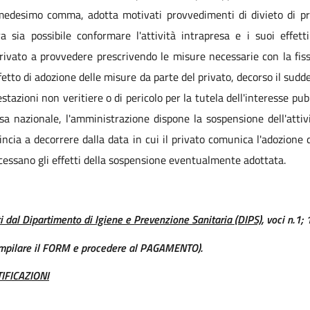
medesimo comma, adotta motivati provvedimenti di divieto di pros
a sia possibile conformare l'attività intrapresa e i suoi effett
privato a provvedere prescrivendo le misure necessarie con la fis
ifetto di adozione delle misure da parte del privato, decorso il sudde
stazioni non veritiere o di pericolo per la tutela dell'interesse pu
fesa nazionale, l'amministrazione dispone la sospensione dell'attiv
ncia a decorrere dalla data in cui il privato comunica l'adozione 
cessano gli effetti della sospensione eventualmente adottata.
ati dal Dipartimento di Igiene e Prevenzione Sanitaria (DIPS)
, voci n.1; 
ompilare il FORM e procedere al PAGAMENTO).
TIFICAZIONI