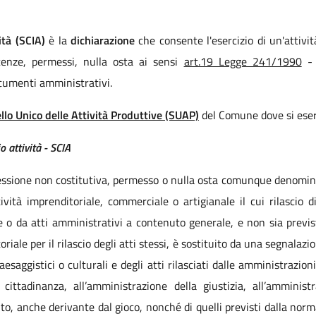
ità (SCIA)
è la
dichiarazione
che consente l'esercizio di un'attivi
icenze, permessi, nulla osta ai sensi
art.19 Legge 241/1990
- 
ocumenti amministrativi.
llo Unico delle Attività Produttive (SUAP)
del Comune dove si eserci
o attività - SCIA
cessione non costitutiva, permesso o nulla osta comunque denomina
attività imprenditoriale, commerciale o artigianale il cui rilasci
gge o da atti amministrativi a contenuto generale, e non sia prev
iale per il rilascio degli atti stessi, è sostituito da una segnalazio
aesaggistici o culturali e degli atti rilasciati dalle amministrazion
la cittadinanza, all’amministrazione della giustizia, all’amminis
ito, anche derivante dal gioco, nonché di quelli previsti dalla norm