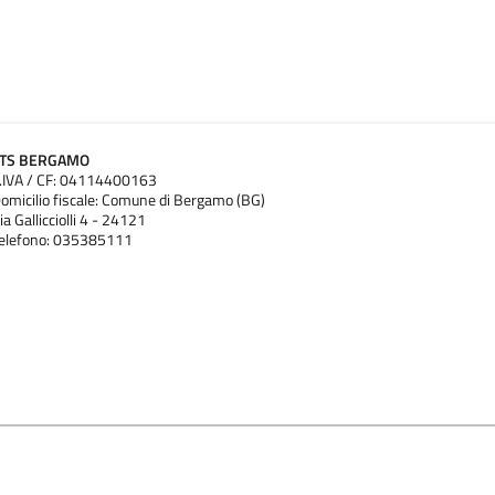
ATS BERGAMO
.IVA / CF: 04114400163
omicilio fiscale: Comune di Bergamo (BG)
ia Gallicciolli 4 - 24121
elefono: 035385111