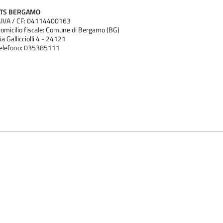
ATS BERGAMO
.IVA / CF: 04114400163
omicilio fiscale: Comune di Bergamo (BG)
ia Gallicciolli 4 - 24121
elefono: 035385111