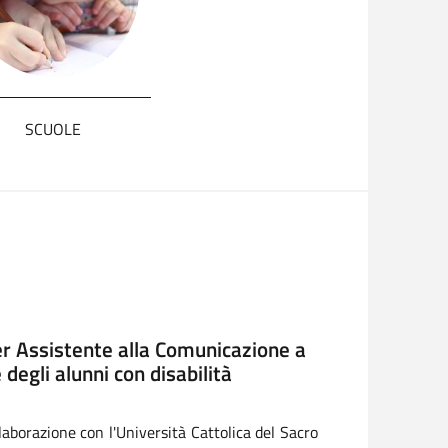
SCUOLE
 -area controlli-. XV° rapporto
ttà di Legambiente
orio in Campidoglio a Roma, il 23 luglio