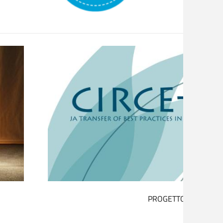
IL DISTURBO DA GIOCO D’AZZARDO NON È UN 