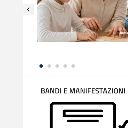
i formazione di
l'inclusione di
BANDI E MANIFESTAZIONI