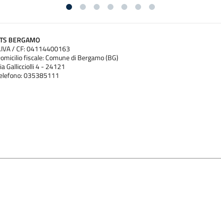
ATS BERGAMO
.IVA / CF: 04114400163
omicilio fiscale: Comune di Bergamo (BG)
ia Gallicciolli 4 - 24121
elefono: 035385111