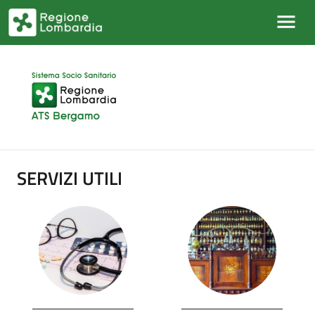
Salta al contenuto principale
SERVIZI UTILI