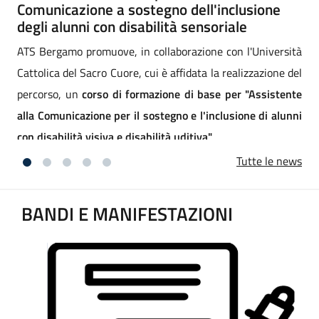
XV° rapporto nazionale Animali in città di
Legambiente
à
Nella cornice del Palazzo Senatorio in Campidoglio a Roma,
l
il 23 luglio
e
i
Tutte le news
BANDI E MANIFESTAZIONI