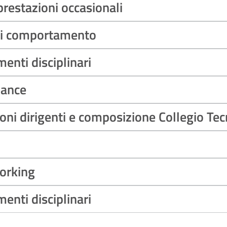
restazioni occasionali
di comportamento
nti disciplinari
mance
ni dirigenti e composizione Collegio Tec
orking
nti disciplinari