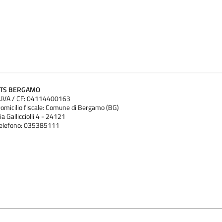
ATS BERGAMO
.IVA / CF: 04114400163
omicilio fiscale: Comune di Bergamo (BG)
ia Gallicciolli 4 - 24121
elefono: 035385111