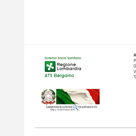
P
D
V
T