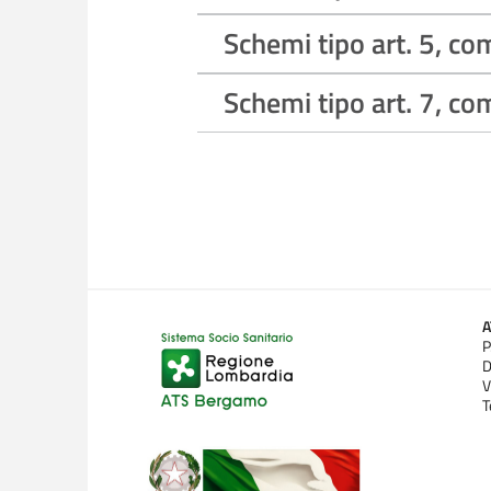
Schemi tipo art. 5, co
Schemi tipo art. 7, co
P
D
V
T