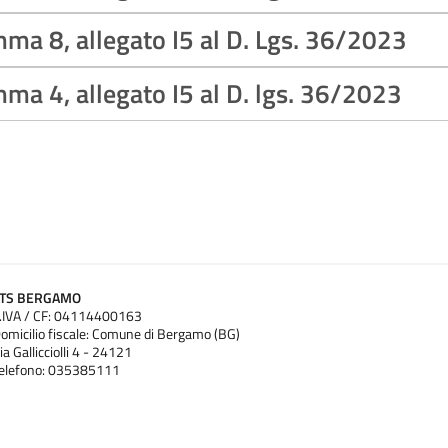
mma 8, allegato I5 al D. Lgs. 36/2023
mma 4, allegato I5 al D. lgs. 36/2023
ATS BERGAMO
.IVA / CF: 04114400163
omicilio fiscale: Comune di Bergamo (BG)
ia Gallicciolli 4 - 24121
elefono: 035385111